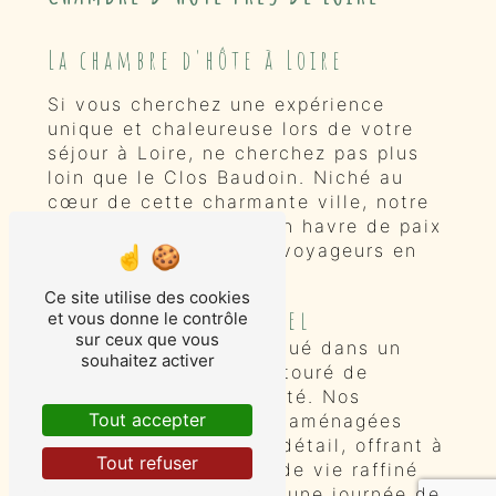
La chambre d'hôte à Loire
Si vous cherchez une expérience
unique et chaleureuse lors de votre
séjour à Loire, ne cherchez pas plus
loin que le Clos Baudoin. Niché au
cœur de cette charmante ville, notre
chambre d'hôte offre un havre de paix
et de confort pour les voyageurs en
quête d'authenticité.
Ce site utilise des cookies
Un cadre exceptionnel
et vous donne le contrôle
sur ceux que vous
Le Clos Baudoin est situé dans un
souhaitez activer
cadre exceptionnel, entouré de
verdure et de tranquillité. Nos
Tout accepter
chambres d'hôtes sont aménagées
avec goût et souci du détail, offrant à
Tout refuser
nos invités un espace de vie raffiné
où se ressourcer après une journée de