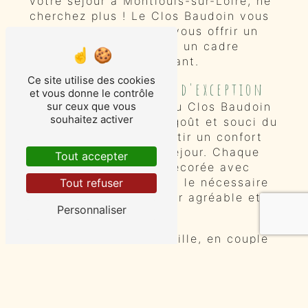
votre séjour à Montlouis-sur-Loire, ne
cherchez plus ! Le Clos Baudoin vous
ouvre ses portes pour vous offrir un
séjour inoubliable dans un cadre
pittoresque et accueillant.
Ce site utilise des cookies
Des chambres d'hôte d'exception
et vous donne le contrôle
sur ceux que vous
Les chambres d'hôte du Clos Baudoin
souhaitez activer
sont aménagées avec goût et souci du
détail, pour vous garantir un confort
optimal durant votre séjour. Chaque
Tout accepter
chambre est unique, décorée avec
soin et équipée de tout le nécessaire
Tout refuser
pour rendre votre séjour agréable et
Personnaliser
reposant.
Que vous soyez en famille, en couple
ou en voyage d'affaires, vous
trouverez chez nous l'ambiance
chaleureuse et conviviale que vous
recherchez. Nos chambres spacieuses