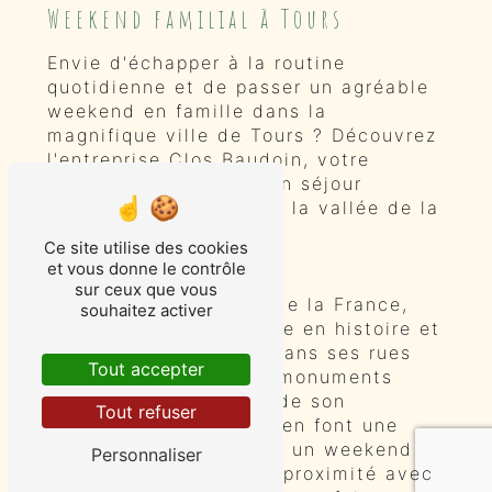
Weekend familial à Tours
Envie d'échapper à la routine
quotidienne et de passer un agréable
weekend en famille dans la
magnifique ville de Tours ? Découvrez
l'entreprise Clos Baudoin, votre
partenaire idéal pour un séjour
inoubliable au cœur de la vallée de la
Loire.
Ce site utilise des cookies
et vous donne le contrôle
Le charme de Tours
sur ceux que vous
Située dans le centre de la France,
souhaitez activer
Tours est une ville riche en histoire et
en patrimoine. Flâner dans ses rues
Tout accepter
pavées, découvrir ses monuments
historiques et profiter de son
Tout refuser
ambiance chaleureuse en font une
destination idéale pour un weekend
Personnaliser
en famille. De plus, sa proximité avec