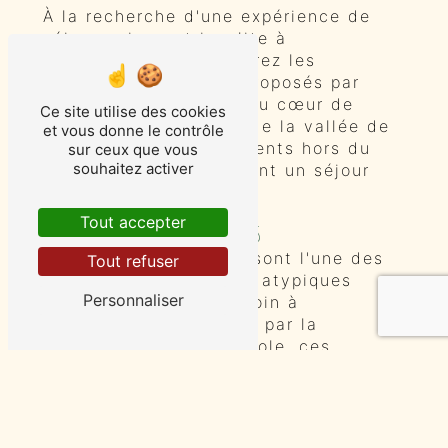
À la recherche d'une expérience de
séjour unique et insolite à
Rochecorbon ? Découvrez les
logements atypiques proposés par
Clos Baudoin. Nichés au cœur de
Ce site utilise des cookies
cette charmante ville de la vallée de
et vous donne le contrôle
la Loire, ces hébergements hors du
sur ceux que vous
souhaitez activer
commun vous promettent un séjour
inoubliable.
Tout accepter
Les Yourtes Mongoles
Les yourtes mongoles sont l'une des
Tout refuser
options d'hébergement atypiques
Personnaliser
offertes par Clos Baudoin à
Rochecorbon. Inspirées par la
tradition nomade mongole, ces
habitations en forme de dôme vous
transportent dans un univers
dépaysant. Confortables et décorées
avec soin, les yourtes offrent un