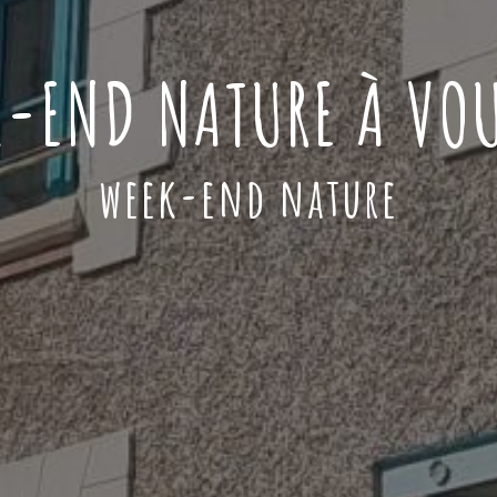
-END NATURE À VO
week-end nature