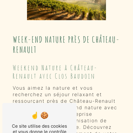
WEEK-END NATURE PRÈS DE CHÂTEAU-
RENAULT
Weekend Nature à Château-
Renault avec Clos Baudoin
Vous aimez la nature et vous
recherchez un séjour relaxant et
ressourçant près de Château-Renault
? Optez pour un weekend nature avec
Clos Baudoin, une entreprise
spécialisée dans l'organisation de
Ce site utilise des cookies
séjours en pleine nature. Découvrez
et vous donne le contrôle