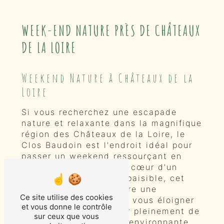
WEEK-END NATURE PRÈS DE CHÂTEAUX
DE LA LOIRE
Weekend Nature à Châteaux de la
Loire
Si vous recherchez une escapade
nature et relaxante dans la magnifique
région des Châteaux de la Loire, le
Clos Baudoin est l'endroit idéal pour
passer un weekend ressourçant en
pleine nature. Situé au cœur d'un
domaine verdoyant et paisible, cet
établissement vous offre une
Ce site utilise des cookies
expérience unique pour vous éloigner
et vous donne le contrôle
du quotidien et profiter pleinement de
sur ceux que vous
la beauté de la nature environnante.