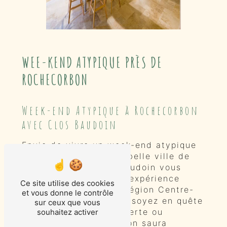
WEE-KEND ATYPIQUE PRÈS DE
ROCHECORBON
Week-end Atypique à Rochecorbon
avec Clos Baudoin
Envie de vivre un week-end atypique
et mémorable dans la belle ville de
Rochecorbon ? Clos Baudoin vous
invite à découvrir une expérience
Ce site utilise des cookies
unique au cœur de la région Centre-
et vous donne le contrôle
Val de Loire. Que vous soyez en quête
sur ceux que vous
de détente, de découverte ou
souhaitez activer
d'aventure, Rochecorbon saura