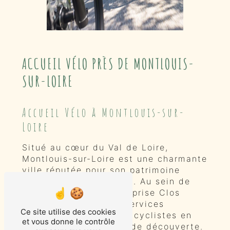
ACCUEIL VÉLO PRÈS DE MONTLOUIS-
SUR-LOIRE
Accueil Vélo à Montlouis-sur-
Loire
Situé au cœur du Val de Loire,
Montlouis-sur-Loire est une charmante
ville réputée pour son patrimoine
naturel et architectural. Au sein de
cette commune, l'entreprise Clos
Baudoin propose des services
Ce site utilise des cookies
d'accueil Vélo pour les cyclistes en
et vous donne le contrôle
quête d'exploration et de découverte.