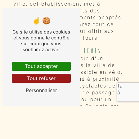
ville, cet établissement met à
disposition de ses clients des
services et des équipements adaptés
à leurs besoins. Découvrez tout ce
que le Clos Baudoin peut offrir aux
Ce site utilise des cookies
cyclistes de passage à Tours.
et vous donne le contrôle
sur ceux que vous
Emplacement idéal à Tours
souhaitez activer
Le Clos Baudoin bénéficie d'un
emplacement idéal dans la ville de
Tout accepter
Tours. Facilement accessible en vélo,
Tout refuser
l'établissement est situé à proximité
des principales pistes cyclables de la
Personnaliser
région. Que vous soyez de passage à
Tours pour une journée ou pour un
séjour plus long, le Clos Baudoin est
l'endroit idéal pour faire une pause et
reprendre des forces.
Services et équipements