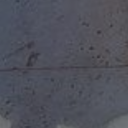
VENEZ VIVRE UNE EXPÉRIENCE ATYPIQUE
Bienvenue dans notre
maison d'hôtes
troglodyte
!
Au cœur du
Val de Loire
, les
chambres
d'hôtes du Clos Baudoin
sont situées entre