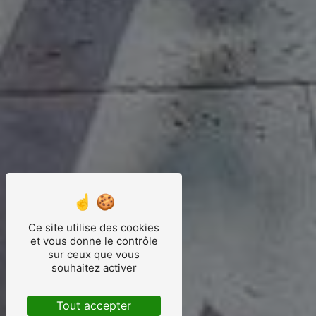
Tours et Amboise
.
À moins d'un kilomètre du
bourg de
Vouvray
et au pied des
vignes
, les
escapades ne manquent pas : le
vignoble et
les caves de vignerons
, les
châteaux
, la
Loire à vélo
…
Ouvertes toute l'année, nos
deux chambres
vous accueillent dans un
cadre original et
cosy
: nichées dans la
roche
, elles se
feront cocon le temps de votre séjour.
Elles jouxtent notre
maison
et la
cave
viticole
, qui accueille le
vin de la maison
.
Ce site utilise des cookies
et vous donne le contrôle
sur ceux que vous
souhaitez activer
Tout accepter