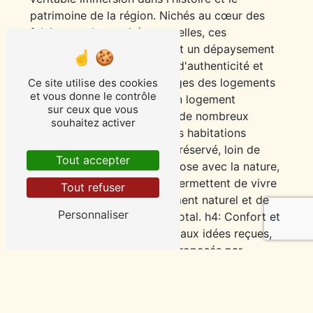
patrimoine de la région. Nichés au cœur des
falaises et des cavités naturelles, ces
habitations atypiques offrent un dépaysement
total aux visiteurs en quête d'authenticité et
d'originalité. h3: Les avantages des logements
Ce site utilise des cookies
et vous donne le contrôle
troglodytes p: Opter pour un logement
sur ceux que vous
troglodyte à Loire présente de nombreux
souhaitez activer
avantages. Tout d'abord, ces habitations
offrent un cadre unique et préservé, loin de
Tout accepter
l'agitation urbaine. En symbiose avec la nature,
les logements troglodytes permettent de vivre
Tout refuser
au plus près de l'environnement naturel et de
Personnaliser
profiter d'un dépaysement total. h4: Confort et
modernité p: Contrairement aux idées reçues,
les logements troglodytes proposés par
l'entreprise Clos Baudoin sont parfaitement
aménagés pour garantir un confort optimal à
leurs occupants. Alliant charme et modernité,