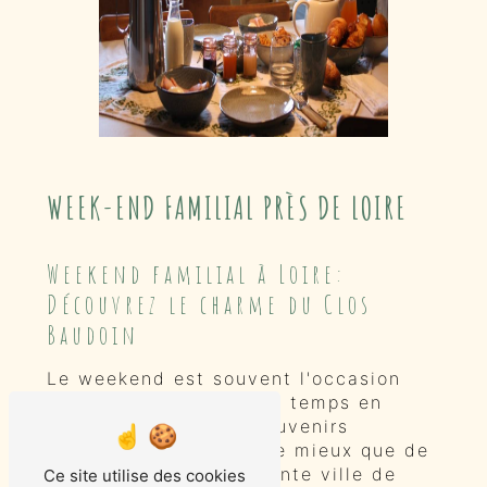
WEEK-END FAMILIAL PRÈS DE LOIRE
Weekend familial à Loire:
Découvrez le charme du Clos
Baudoin
Le weekend est souvent l'occasion
parfaite pour passer du temps en
famille et créer des souvenirs
inoubliables. Et quoi de mieux que de
le faire dans la charmante ville de
Ce site utilise des cookies