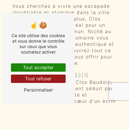
Vous cherchez à vivre une escapade
inoubliable et atypique dans la ville
de Loire? Ne cherchez plus, Clos
Baudoin est l'endroit idéal pour un
wee-kend hors du commun. Niché au
Ce site utilise des cookies
cœur de la région, ce domaine vous
et vous donne le contrôle
promet une expérience authentique et
sur ceux que vous
pleine de charme. Découvrez tout ce
souhaitez activer
que Clos Baudoin a à vous offrir pour
un wee-kend mémorable.
Tout accepter
La magie de Clos Baudoin
Tout refuser
Au sein du domaine de Clos Baudoin,
vous serez immédiatement séduit par
Personnaliser
son atmosphère intimiste et
chaleureuse. Niché au cœur d'un écrin
de verdure, ce lieu respire
l'authenticité et la sérénité. Vous
pourrez vous détendre et profiter de
la nature environnante lors de votre