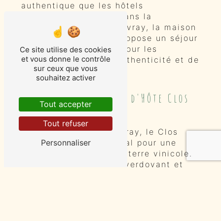
authentique que les hôtels
traditionnels. Située dans la
charmante ville de Vouvray, la maison
d'hôte Clos Baudoin propose un séjour
unique et mémorable pour les
Ce site utilise des cookies
et vous donne le contrôle
visiteurs en quête d'authenticité et de
sur ceux que vous
confort.
souhaitez activer
Découvrez la Maison d'Hôte Clos
Tout accepter
Baudoin à Vouvray
Tout refuser
Situé au cœur de Vouvray, le Clos
Personnaliser
Baudoin est le lieu idéal pour une
escapade relaxante en terre vinicole.
Nichée dans un cadre verdoyant et
paisible, cette maison d'hôte offre à
ses hôtes un véritable havre de paix,
loin de l'agitation de la vie urbaine.
Le Confort au Coeur de la